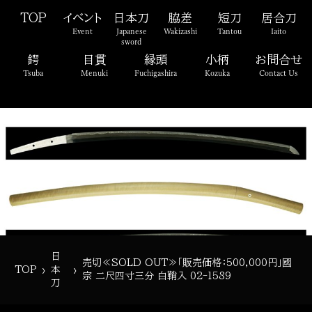
TOP
イベント
日本刀
脇差
短刀
居合刀
Event
Japanese
Wakizashi
Tantou
Iaito
sword
鍔
目貫
縁頭
小柄
お問合せ
Tsuba
Menuki
Fuchigashira
Kozuka
Contact Us
日
売切≪SOLD OUT≫「販売価格：500,000円」國
›
›
TOP
本
宗 二尺四寸三分 白鞘入 02-1589
刀