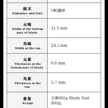
銘文
(表)國宗
Signature and Date
元幅
31.5 mm
Width at the bottom
part of blade
先幅
24.1 mm
Width at the top
元重
6.6 mm
Thickness at the
bottom part of blade
先重
5.7 mm
Thickness at the
top
刀身860g Blade Just
重量
860g.
Weight