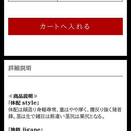
カートへ入れる
詳細説明
≪商品説明≫
「体配 style」
体配は鎬造り身幅尋常、重はやや厚く、腰反り強く猪首
鋒。茎は生で鑢目は筋違い茎尻は栗尻となる。
「地鉄 jigane」