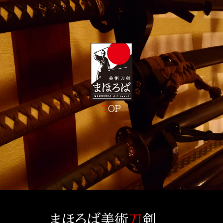
T
OP
まほろば美術
刀
剣