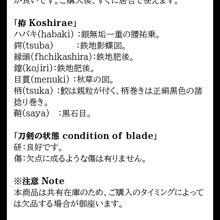
が良いです。ご購入後、すぐに居合で使えます。
｢拵 Koshirae｣
ハバキ(habaki) ：銀無垢一重の腰祐乗。
鍔(tsuba) ：鉄地影蝶図。
縁頭(fhchikashira)：鉄地肥後。
鐺(kojiri)：鉄地肥後。
目貫(menuki) ：秋草の図。
柄(tsuka) ：鮫は親粒が付く、柄巻きは正絹黒色の諸
捻り巻き。
鞘(saya) ：黒石目。
｢刀剣の状態 condition of blade｣
研：良好です。
傷：欠点に成るような傷は有りません。
※注意 Note
本商品は共有在庫のため、ご購入のタイミングによって
は欠品する場合が御座います。