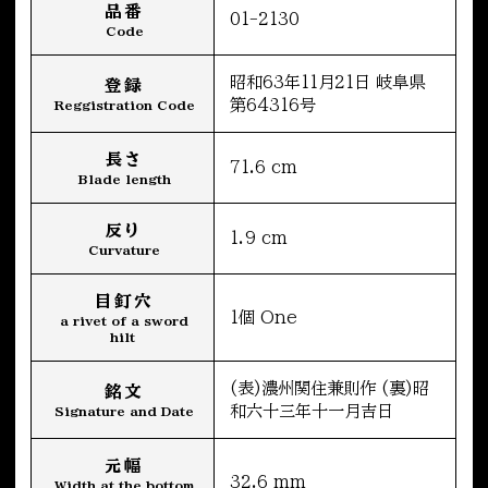
品番
01-2130
Code
昭和63年11月21日 岐阜県
登録
第64316号
Reggistration Code
長さ
71.6 cm
Blade length
反り
1.9 cm
Curvature
目釘穴
1個 One
a rivet of a sword
hilt
(表)濃州関住兼則作 (裏)昭
銘文
和六十三年十一月吉日
Signature and Date
元幅
32.6 mm
Width at the bottom