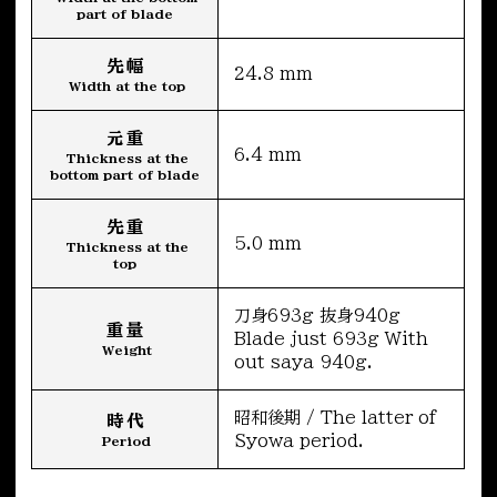
part of blade
先幅
24.8 mm
Width at the top
元重
6.4 mm
Thickness at the
bottom part of blade
先重
5.0 mm
Thickness at the
top
刀身693g 抜身940g
重量
Blade just 693g With
Weight
out saya 940g.
昭和後期 / The latter of
時代
Syowa period.
Period