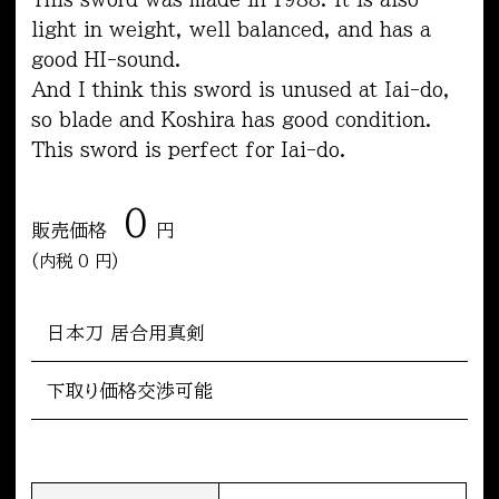
light in weight, well balanced, and has a
good HI-sound.
And I think this sword is unused at Iai-do,
so blade and Koshira has good condition.
This sword is perfect for Iai-do.
0
販売価格
内税 0 円
日本刀 居合用真剣
下取り価格交渉可能