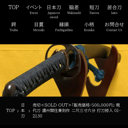
TOP
イベント
日本刀
脇差
短刀
居合刀
Event
Japanese
Wakizashi
Tantou
Iaito
sword
鍔
目貫
縁頭
小柄
お問合せ
Tsuba
Menuki
Fuchigashira
Kozuka
Contact Us
日
売切≪SOLD OUT≫「販売価格：500,000円」 現
›
›
TOP
本
代刀 濃州関住兼則作 二尺三寸六分 打刀拵入 01-
刀
2130