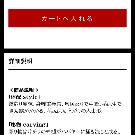
カートへ入れる
詳細説明
≪商品説明≫
「体配 style」
鎬造り庵棟、身幅重尋常、鳥居反りで中峰。茎は生で
鷹刃鑢がかかる、茎尻は刃上がりの入山形。
「彫物 carving」
彫り物は片チリの棒樋がハバキ下に掻き流しと成る。