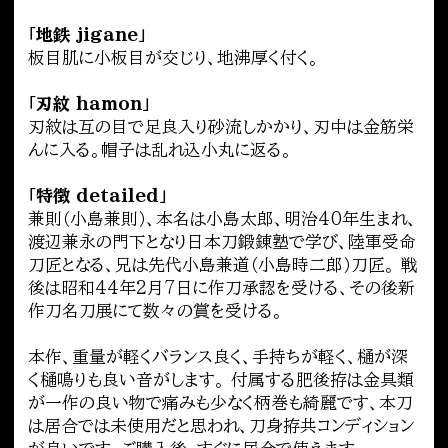
「地鉄 jigane」
板目肌に小板目が交じり、地沸厚く付く。
「刃紋 hamon」
刃紋は互の目で足良入り砂流しかかり、刃中は金筋栄
んに入る。帽子は乱れ込小丸に返る。
「特徴 detailed」
兼則（小島兼則）、本名は小島太郎、明治40年生まれ、
渡辺兼永の門下となり日本刀鍛錬塾で学び、陸軍受命
刀匠となる、兄は先代小島兼道（小島時二郎）刀匠。 戦
後は昭和44年2月7日に作刀承認を受ける、その後新
作刀名刀展にて数々の賞を受ける。
本作、重量が軽くバランス良く、手持ちが軽く、樋が深
く樋鳴りも良い音がします。 付属する肥後拵は金具類
が一作の良い物で痛みも少なく柄巻も綺麗です、本刀
は居合では未使用だと思われ、刀身拵共コンディション